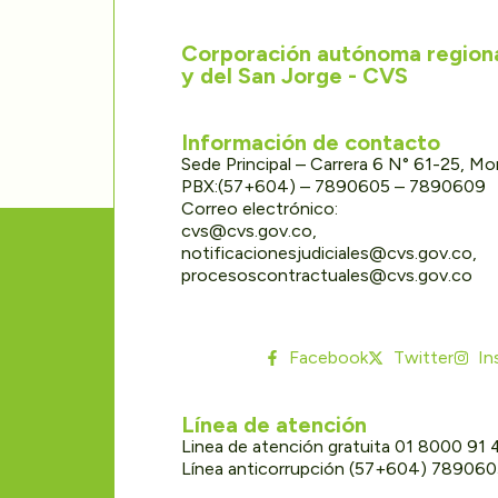
Corporación autónoma regional
y del San Jorge - CVS
Información de contacto
Sede Principal – Carrera 6 N° 61-25, M
PBX:(57+604) – 7890605 – 7890609
Correo electrónico:
cvs@cvs.gov.co,
notificacionesjudiciales@cvs.gov.co,
procesoscontractuales@cvs.gov.co
Facebook
Twitter
In
Línea de atención
Linea de atención gratuita 01 8000 91
Línea anticorrupción (57+604) 78906