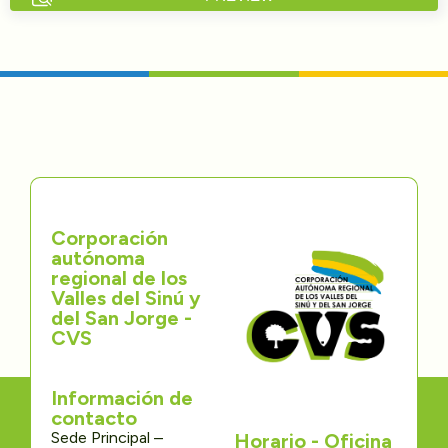
Directorios
Transparencia
Servcio al Ciudadano
Participa
Corporación
Trámites y Servicios
autónoma
regional de los
Contáctenos
Valles del Sinú y
del San Jorge -
CVS
Información de
contacto
Sede Principal –
Horario - Oficina