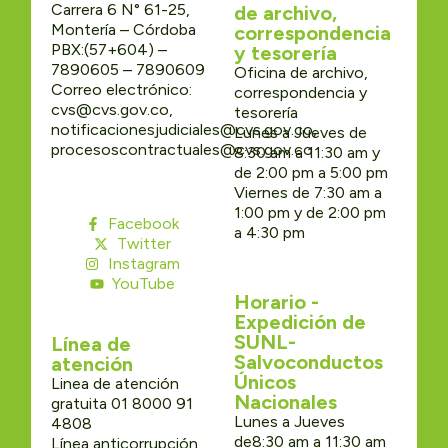
Carrera 6 N° 61-25,
de archivo,
Montería – Córdoba
correspondencia
PBX:(57+604) –
y tesorería
7890605 – 7890609
Oficina de archivo,
Correo electrónico:
correspondencia y
cvs@cvs.gov.co,
tesorería
notificacionesjudiciales@cvs.gov.co,
Lunes a Jueves de
procesoscontractuales@cvs.gov.co
8:30 am a 11:30 am y
de 2:00 pm a 5:00 pm
Viernes de 7:30 am a
1:00 pm y de 2:00 pm
Facebook
a 4:30 pm
Twitter
Instagram
YouTube
Horario -
Expedición de
SUNL-
Línea de
Salvoconductos
atención
Únicos
Linea de atención
Nacionales
gratuita 01 8000 91
Lunes a Jueves
4808
de8:30 am a 11:30 am
Línea anticorrupción