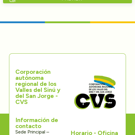
Directorios
Transparencia
Servcio al Ciudadano
Participa
Corporación
Trámites y Servicios
autónoma
regional de los
Contáctenos
Valles del Sinú y
del San Jorge -
CVS
Información de
contacto
Sede Principal –
Horario - Oficina