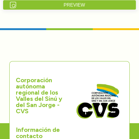
PREVIEW
Directorios
Transparencia
Servcio al Ciudadano
Participa
Trámites y Servicios
Corporación
autónoma
Contáctenos
regional de los
Valles del Sinú y
del San Jorge -
CVS
Información de
contacto