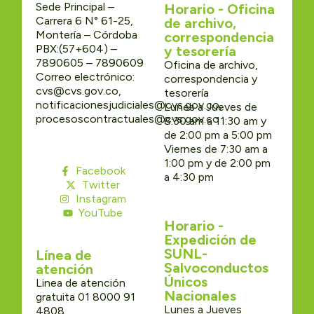
Sede Principal –
Horario - Oficina
Carrera 6 N° 61-25,
de archivo,
Montería – Córdoba
correspondencia
PBX:(57+604) –
y tesorería
7890605 – 7890609
Oficina de archivo,
Correo electrónico:
correspondencia y
cvs@cvs.gov.co,
tesorería
notificacionesjudiciales@cvs.gov.co,
Lunes a Jueves de
procesoscontractuales@cvs.gov.co
8:30 am a 11:30 am y
de 2:00 pm a 5:00 pm
Viernes de 7:30 am a
1:00 pm y de 2:00 pm
Facebook
a 4:30 pm
Twitter
Instagram
YouTube
Horario -
Expedición de
SUNL-
Línea de
Salvoconductos
atención
Únicos
Linea de atención
Nacionales
gratuita 01 8000 91
Lunes a Jueves
4808