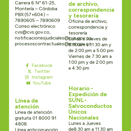
Carrera 6 N° 61-25,
de archivo,
Montería – Córdoba
correspondencia
PBX:(57+604) –
y tesorería
7890605 – 7890609
Oficina de archivo,
Correo electrónico:
correspondencia y
cvs@cvs.gov.co,
tesorería
notificacionesjudiciales@cvs.gov.co,
Lunes a Jueves de
procesoscontractuales@cvs.gov.co
8:30 am a 11:30 am y
de 2:00 pm a 5:00 pm
Viernes de 7:30 am a
1:00 pm y de 2:00 pm
Facebook
a 4:30 pm
Twitter
Instagram
YouTube
Horario -
Expedición de
SUNL-
Línea de
Salvoconductos
atención
Únicos
Linea de atención
Nacionales
gratuita 01 8000 91
Lunes a Jueves
4808
de8:30 am a 11:30 am
Línea anticorrupción