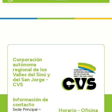
Directorios
Transparencia
Servcio al Ciudadano
Participa
Corporación
Trámites y Servicios
autónoma
regional de los
Contáctenos
Valles del Sinú y
del San Jorge -
CVS
Información de
contacto
Sede Principal –
Horario - Oficina