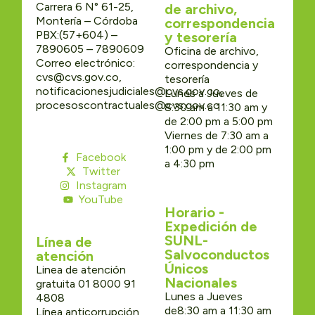
Carrera 6 N° 61-25,
de archivo,
Montería – Córdoba
correspondencia
PBX:(57+604) –
y tesorería
7890605 – 7890609
Oficina de archivo,
Correo electrónico:
correspondencia y
cvs@cvs.gov.co,
tesorería
notificacionesjudiciales@cvs.gov.co,
Lunes a Jueves de
procesoscontractuales@cvs.gov.co
8:30 am a 11:30 am y
de 2:00 pm a 5:00 pm
Viernes de 7:30 am a
1:00 pm y de 2:00 pm
Facebook
a 4:30 pm
Twitter
Instagram
YouTube
Horario -
Expedición de
SUNL-
Línea de
Salvoconductos
atención
Únicos
Linea de atención
Nacionales
gratuita 01 8000 91
Lunes a Jueves
4808
de8:30 am a 11:30 am
Línea anticorrupción