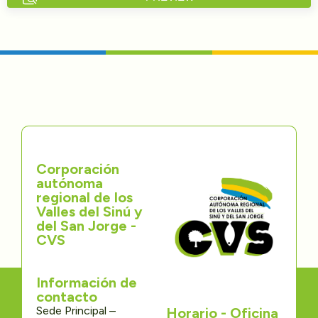
Directorios
Transparencia
Servcio al Ciudadano
Participa
Corporación
Trámites y Servicios
autónoma
regional de los
Contáctenos
Valles del Sinú y
del San Jorge -
CVS
Información de
contacto
Sede Principal –
Horario - Oficina