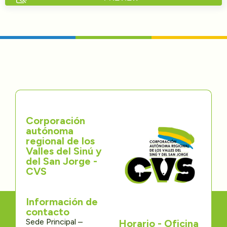
Directorios
Transparencia
Servcio al Ciudadano
Participa
Corporación
Trámites y Servicios
autónoma
regional de los
Contáctenos
Valles del Sinú y
del San Jorge -
CVS
Información de
contacto
Sede Principal –
Horario - Oficina