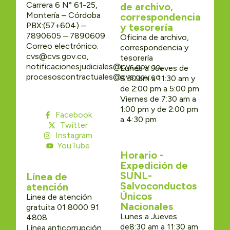
Carrera 6 N° 61-25,
de archivo,
Montería – Córdoba
correspondencia
PBX:(57+604) –
y tesorería
7890605 – 7890609
Oficina de archivo,
Correo electrónico:
correspondencia y
cvs@cvs.gov.co,
tesorería
notificacionesjudiciales@cvs.gov.co,
Lunes a Jueves de
procesoscontractuales@cvs.gov.co
8:30 am a 11:30 am y
de 2:00 pm a 5:00 pm
Viernes de 7:30 am a
1:00 pm y de 2:00 pm
Facebook
a 4:30 pm
Twitter
Instagram
YouTube
Horario -
Expedición de
SUNL-
Línea de
Salvoconductos
atención
Únicos
Linea de atención
Nacionales
gratuita 01 8000 91
Lunes a Jueves
4808
de8:30 am a 11:30 am
Línea anticorrupción