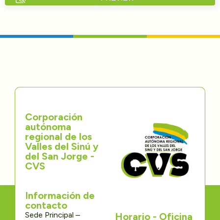
Directorios
Transparencia
Servcio al Ciudadano
Participa
Corporación
Trámites y Servicios
autónoma
regional de los
Contáctenos
Valles del Sinú y
del San Jorge -
CVS
Información de
contacto
Sede Principal –
Horario - Oficina