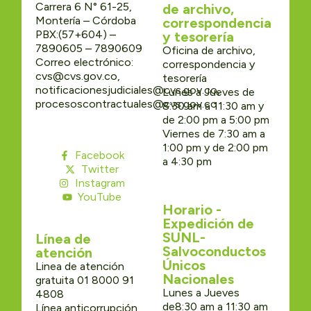
Carrera 6 N° 61-25,
de archivo,
Montería – Córdoba
correspondencia
PBX:(57+604) –
y tesorería
7890605 – 7890609
Oficina de archivo,
Correo electrónico:
correspondencia y
cvs@cvs.gov.co,
tesorería
notificacionesjudiciales@cvs.gov.co,
Lunes a Jueves de
procesoscontractuales@cvs.gov.co
8:30 am a 11:30 am y
de 2:00 pm a 5:00 pm
Viernes de 7:30 am a
1:00 pm y de 2:00 pm
Facebook
a 4:30 pm
Twitter
Instagram
YouTube
Horario -
Expedición de
SUNL-
Línea de
Salvoconductos
atención
Únicos
Linea de atención
Nacionales
gratuita 01 8000 91
Lunes a Jueves
4808
de8:30 am a 11:30 am
Línea anticorrupción