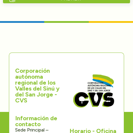
Directorios
Transparencia
Servcio al Ciudadano
Participa
Corporación
Trámites y Servicios
autónoma
regional de los
Contáctenos
Valles del Sinú y
del San Jorge -
CVS
Información de
contacto
Sede Principal –
Horario - Oficina