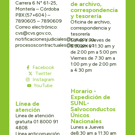
Carrera 6 N° 61-25,
de archivo,
Montería – Córdoba
correspondencia
PBX:(57+604) –
y tesorería
7890605 – 7890609
Oficina de archivo,
Correo electrónico:
correspondencia y
cvs@cvs.gov.co,
tesorería
notificacionesjudiciales@cvs.gov.co,
Lunes a Jueves de
procesoscontractuales@cvs.gov.co
8:30 am a 11:30 am y
de 2:00 pm a 5:00 pm
Viernes de 7:30 am a
1:00 pm y de 2:00 pm
Facebook
a 4:30 pm
Twitter
Instagram
YouTube
Horario -
Expedición de
SUNL-
Línea de
Salvoconductos
atención
Únicos
Linea de atención
Nacionales
gratuita 01 8000 91
Lunes a Jueves
4808
de8:30 am a 11:30 am
Línea anticorrupción