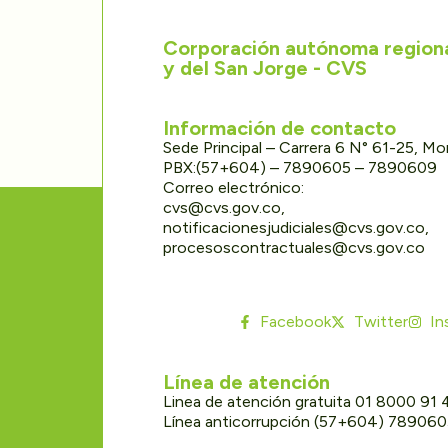
Corporación autónoma regional
y del San Jorge - CVS
Información de contacto
Sede Principal – Carrera 6 N° 61-25, M
PBX:(57+604) – 7890605 – 7890609
Correo electrónico:
cvs@cvs.gov.co,
notificacionesjudiciales@cvs.gov.co,
procesoscontractuales@cvs.gov.co
Facebook
Twitter
In
Línea de atención
Linea de atención gratuita 01 8000 91
Línea anticorrupción (57+604) 78906