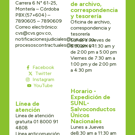
Carrera 6 N° 61-25,
de archivo,
Montería – Córdoba
correspondencia
PBX:(57+604) –
y tesorería
7890605 – 7890609
Oficina de archivo,
Correo electrónico:
correspondencia y
cvs@cvs.gov.co,
tesorería
notificacionesjudiciales@cvs.gov.co,
Lunes a Jueves de
procesoscontractuales@cvs.gov.co
8:30 am a 11:30 am y
de 2:00 pm a 5:00 pm
Viernes de 7:30 am a
1:00 pm y de 2:00 pm
Facebook
a 4:30 pm
Twitter
Instagram
YouTube
Horario -
Expedición de
SUNL-
Línea de
Salvoconductos
atención
Únicos
Linea de atención
Nacionales
gratuita 01 8000 91
Lunes a Jueves
4808
de8:30 am a 11:30 am
Línea anticorrupción