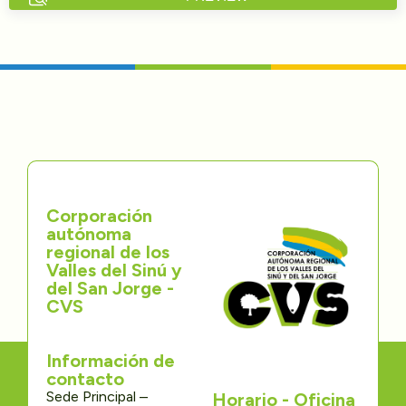
Directorios
Transparencia
Servcio al Ciudadano
Participa
Corporación
Trámites y Servicios
autónoma
regional de los
Contáctenos
Valles del Sinú y
del San Jorge -
CVS
Información de
contacto
Sede Principal –
Horario - Oficina