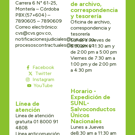
Carrera 6 N° 61-25,
de archivo,
Montería – Córdoba
correspondencia
PBX:(57+604) –
y tesorería
7890605 – 7890609
Oficina de archivo,
Correo electrónico:
correspondencia y
cvs@cvs.gov.co,
tesorería
notificacionesjudiciales@cvs.gov.co,
Lunes a Jueves de
procesoscontractuales@cvs.gov.co
8:30 am a 11:30 am y
de 2:00 pm a 5:00 pm
Viernes de 7:30 am a
1:00 pm y de 2:00 pm
Facebook
a 4:30 pm
Twitter
Instagram
YouTube
Horario -
Expedición de
SUNL-
Línea de
Salvoconductos
atención
Únicos
Linea de atención
Nacionales
gratuita 01 8000 91
Lunes a Jueves
4808
de8:30 am a 11:30 am
Línea anticorrupción