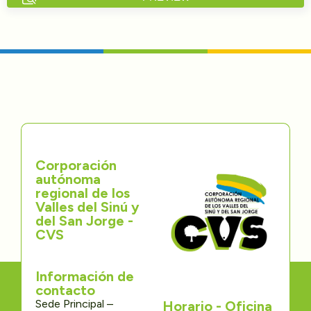
Directorios
Transparencia
Servcio al Ciudadano
Participa
Corporación
Trámites y Servicios
autónoma
regional de los
Contáctenos
Valles del Sinú y
del San Jorge -
CVS
Información de
contacto
Sede Principal –
Horario - Oficina