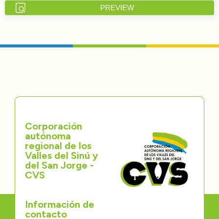
PREVIEW
Directorios
Transparencia
Servcio al Ciudadano
Participa
Trámites y Servicios
Corporación
autónoma
Contáctenos
regional de los
Valles del Sinú y
del San Jorge -
CVS
Información de
contacto