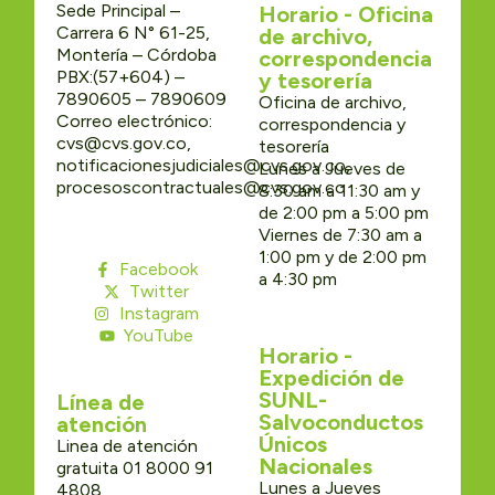
Sede Principal –
Horario - Oficina
Carrera 6 N° 61-25,
de archivo,
Montería – Córdoba
correspondencia
PBX:(57+604) –
y tesorería
7890605 – 7890609
Oficina de archivo,
Correo electrónico:
correspondencia y
cvs@cvs.gov.co,
tesorería
notificacionesjudiciales@cvs.gov.co,
Lunes a Jueves de
procesoscontractuales@cvs.gov.co
8:30 am a 11:30 am y
de 2:00 pm a 5:00 pm
Viernes de 7:30 am a
1:00 pm y de 2:00 pm
Facebook
a 4:30 pm
Twitter
Instagram
YouTube
Horario -
Expedición de
SUNL-
Línea de
Salvoconductos
atención
Únicos
Linea de atención
Nacionales
gratuita 01 8000 91
Lunes a Jueves
4808