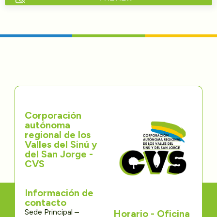
Directorios
Transparencia
Servcio al Ciudadano
Participa
Corporación
Trámites y Servicios
autónoma
regional de los
Contáctenos
Valles del Sinú y
del San Jorge -
CVS
Información de
contacto
Sede Principal –
Horario - Oficina