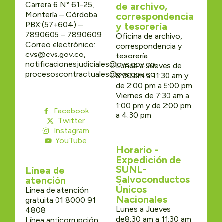
Carrera 6 N° 61-25,
de archivo,
Montería – Córdoba
correspondencia
PBX:(57+604) –
y tesorería
7890605 – 7890609
Oficina de archivo,
Correo electrónico:
correspondencia y
cvs@cvs.gov.co,
tesorería
notificacionesjudiciales@cvs.gov.co,
Lunes a Jueves de
procesoscontractuales@cvs.gov.co
8:30 am a 11:30 am y
de 2:00 pm a 5:00 pm
Viernes de 7:30 am a
1:00 pm y de 2:00 pm
Facebook
a 4:30 pm
Twitter
Instagram
YouTube
Horario -
Expedición de
SUNL-
Línea de
Salvoconductos
atención
Únicos
Linea de atención
Nacionales
gratuita 01 8000 91
Lunes a Jueves
4808
de8:30 am a 11:30 am
Línea anticorrupción