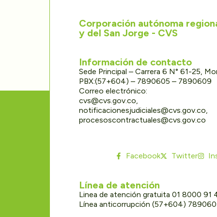
Corporación autónoma regional
y del San Jorge - CVS
Información de contacto
Sede Principal – Carrera 6 N° 61-25, M
PBX:(57+604) – 7890605 – 7890609
Correo electrónico:
cvs@cvs.gov.co,
notificacionesjudiciales@cvs.gov.co,
procesoscontractuales@cvs.gov.co
Facebook
Twitter
In
Línea de atención
Linea de atención gratuita 01 8000 91
Línea anticorrupción (57+604) 78906