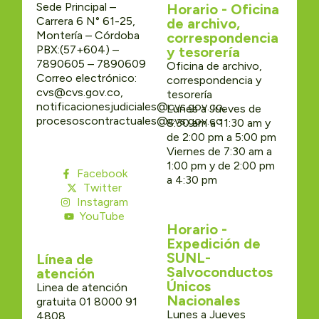
Sede Principal –
Horario - Oficina
Carrera 6 N° 61-25,
de archivo,
Montería – Córdoba
correspondencia
PBX:(57+604) –
y tesorería
7890605 – 7890609
Oficina de archivo,
Correo electrónico:
correspondencia y
cvs@cvs.gov.co,
tesorería
notificacionesjudiciales@cvs.gov.co,
Lunes a Jueves de
procesoscontractuales@cvs.gov.co
8:30 am a 11:30 am y
de 2:00 pm a 5:00 pm
Viernes de 7:30 am a
1:00 pm y de 2:00 pm
Facebook
a 4:30 pm
Twitter
Instagram
YouTube
Horario -
Expedición de
SUNL-
Línea de
Salvoconductos
atención
Únicos
Linea de atención
Nacionales
gratuita 01 8000 91
Lunes a Jueves
4808