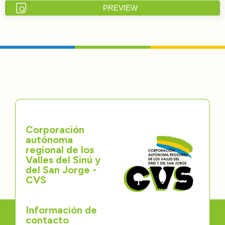
PREVIEW
Directorios
Transparencia
Servcio al Ciudadano
Participa
Trámites y Servicios
Corporación
autónoma
Contáctenos
regional de los
Valles del Sinú y
del San Jorge -
CVS
Información de
contacto