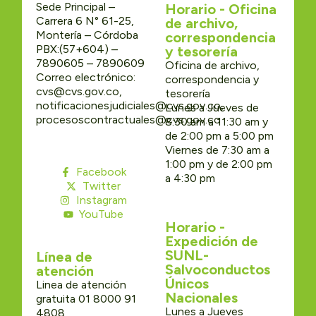
Sede Principal –
Horario - Oficina
Carrera 6 N° 61-25,
de archivo,
Montería – Córdoba
correspondencia
PBX:(57+604) –
y tesorería
7890605 – 7890609
Oficina de archivo,
Correo electrónico:
correspondencia y
cvs@cvs.gov.co,
tesorería
notificacionesjudiciales@cvs.gov.co,
Lunes a Jueves de
procesoscontractuales@cvs.gov.co
8:30 am a 11:30 am y
de 2:00 pm a 5:00 pm
Viernes de 7:30 am a
1:00 pm y de 2:00 pm
Facebook
a 4:30 pm
Twitter
Instagram
YouTube
Horario -
Expedición de
SUNL-
Línea de
Salvoconductos
atención
Únicos
Linea de atención
Nacionales
gratuita 01 8000 91
Lunes a Jueves
4808