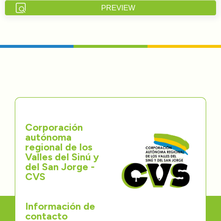
PREVIEW
Directorios
Transparencia
Servcio al Ciudadano
Participa
Trámites y Servicios
Corporación
autónoma
Contáctenos
regional de los
Valles del Sinú y
del San Jorge -
CVS
Información de
contacto