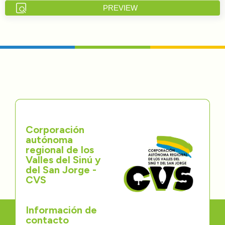
PREVIEW
Directorios
Transparencia
Servcio al Ciudadano
Participa
Trámites y Servicios
Corporación
autónoma
Contáctenos
regional de los
Valles del Sinú y
del San Jorge -
CVS
Información de
contacto