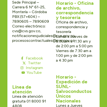
Sede Principal –
Horario - Oficina
Carrera 6 N° 61-25,
de archivo,
Montería – Córdoba
correspondencia
PBX:(57+604) –
y tesorería
7890605 – 7890609
Oficina de archivo,
Correo electrónico:
correspondencia y
cvs@cvs.gov.co,
tesorería
notificacionesjudiciales@cvs.gov.co,
Lunes a Jueves de
procesoscontractuales@cvs.gov.co
8:30 am a 11:30 am y
de 2:00 pm a 5:00 pm
Viernes de 7:30 am a
1:00 pm y de 2:00 pm
Facebook
a 4:30 pm
Twitter
Instagram
YouTube
Horario -
Expedición de
SUNL-
Línea de
Salvoconductos
atención
Únicos
Linea de atención
Nacionales
gratuita 01 8000 91
Lunes a Jueves
4808