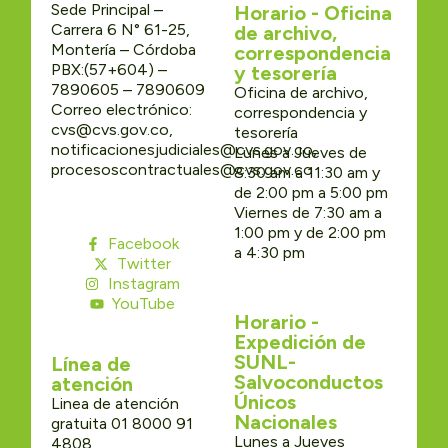
Sede Principal –
Horario - Oficina
Carrera 6 N° 61-25,
de archivo,
Montería – Córdoba
correspondencia
PBX:(57+604) –
y tesorería
7890605 – 7890609
Oficina de archivo,
Correo electrónico:
correspondencia y
cvs@cvs.gov.co,
tesorería
notificacionesjudiciales@cvs.gov.co,
Lunes a Jueves de
procesoscontractuales@cvs.gov.co
8:30 am a 11:30 am y
de 2:00 pm a 5:00 pm
Viernes de 7:30 am a
1:00 pm y de 2:00 pm
Facebook
a 4:30 pm
Twitter
Instagram
YouTube
Horario -
Expedición de
SUNL-
Línea de
Salvoconductos
atención
Únicos
Linea de atención
Nacionales
gratuita 01 8000 91
Lunes a Jueves
4808