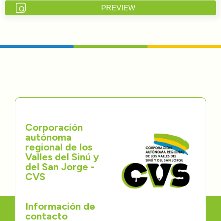
PREVIEW
Directorios
Transparencia
Servcio al Ciudadano
Participa
Trámites y Servicios
Corporación
autónoma
Contáctenos
regional de los
Valles del Sinú y
del San Jorge -
CVS
Información de
contacto