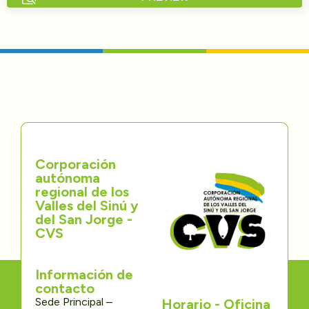
Directorios
Transparencia
Servcio al Ciudadano
Participa
Corporación
Trámites y Servicios
autónoma
regional de los
Contáctenos
Valles del Sinú y
del San Jorge -
CVS
Información de
contacto
Sede Principal –
Horario - Oficina