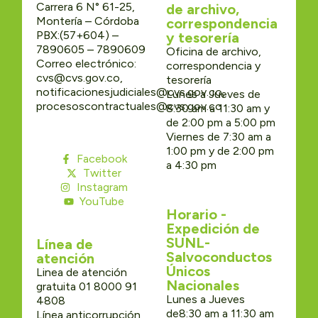
Carrera 6 N° 61-25,
de archivo,
Montería – Córdoba
correspondencia
PBX:(57+604) –
y tesorería
7890605 – 7890609
Oficina de archivo,
Correo electrónico:
correspondencia y
cvs@cvs.gov.co,
tesorería
notificacionesjudiciales@cvs.gov.co,
Lunes a Jueves de
procesoscontractuales@cvs.gov.co
8:30 am a 11:30 am y
de 2:00 pm a 5:00 pm
Viernes de 7:30 am a
1:00 pm y de 2:00 pm
Facebook
a 4:30 pm
Twitter
Instagram
YouTube
Horario -
Expedición de
SUNL-
Línea de
Salvoconductos
atención
Únicos
Linea de atención
Nacionales
gratuita 01 8000 91
Lunes a Jueves
4808
de8:30 am a 11:30 am
Línea anticorrupción