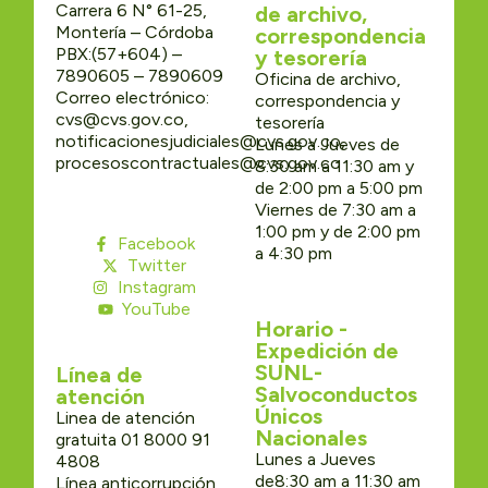
Carrera 6 N° 61-25,
de archivo,
Montería – Córdoba
correspondencia
PBX:(57+604) –
y tesorería
7890605 – 7890609
Oficina de archivo,
Correo electrónico:
correspondencia y
cvs@cvs.gov.co,
tesorería
notificacionesjudiciales@cvs.gov.co,
Lunes a Jueves de
procesoscontractuales@cvs.gov.co
8:30 am a 11:30 am y
de 2:00 pm a 5:00 pm
Viernes de 7:30 am a
1:00 pm y de 2:00 pm
Facebook
a 4:30 pm
Twitter
Instagram
YouTube
Horario -
Expedición de
SUNL-
Línea de
Salvoconductos
atención
Únicos
Linea de atención
Nacionales
gratuita 01 8000 91
Lunes a Jueves
4808
de8:30 am a 11:30 am
Línea anticorrupción