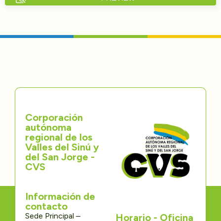
Directorios
Transparencia
Servcio al Ciudadano
Participa
Corporación
Trámites y Servicios
autónoma
regional de los
Contáctenos
Valles del Sinú y
del San Jorge -
CVS
Información de
contacto
Sede Principal –
Horario - Oficina