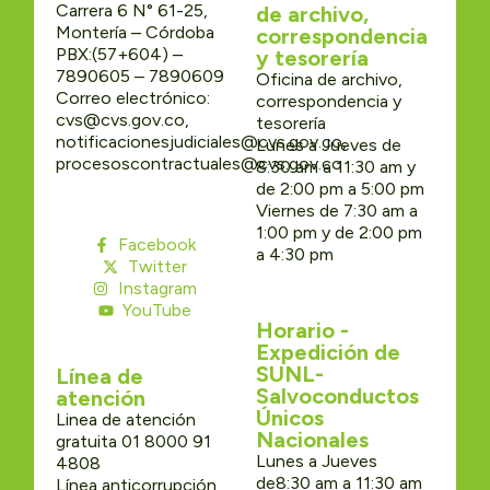
Carrera 6 N° 61-25,
de archivo,
Montería – Córdoba
correspondencia
PBX:(57+604) –
y tesorería
7890605 – 7890609
Oficina de archivo,
Correo electrónico:
correspondencia y
cvs@cvs.gov.co,
tesorería
notificacionesjudiciales@cvs.gov.co,
Lunes a Jueves de
procesoscontractuales@cvs.gov.co
8:30 am a 11:30 am y
de 2:00 pm a 5:00 pm
Viernes de 7:30 am a
1:00 pm y de 2:00 pm
Facebook
a 4:30 pm
Twitter
Instagram
YouTube
Horario -
Expedición de
SUNL-
Línea de
Salvoconductos
atención
Únicos
Linea de atención
Nacionales
gratuita 01 8000 91
Lunes a Jueves
4808
de8:30 am a 11:30 am
Línea anticorrupción