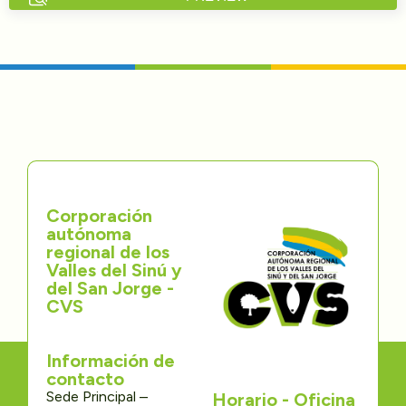
Directorios
Transparencia
Servcio al Ciudadano
Participa
Corporación
Trámites y Servicios
autónoma
regional de los
Contáctenos
Valles del Sinú y
del San Jorge -
CVS
Información de
contacto
Sede Principal –
Horario - Oficina