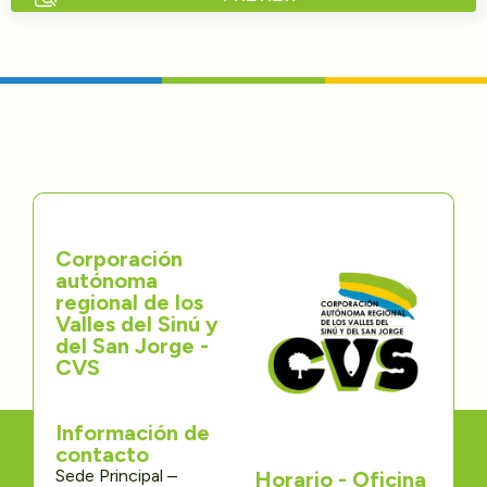
Directorios
Transparencia
Servcio al Ciudadano
Participa
Corporación
Trámites y Servicios
autónoma
regional de los
Contáctenos
Valles del Sinú y
del San Jorge -
CVS
Información de
contacto
Sede Principal –
Horario - Oficina