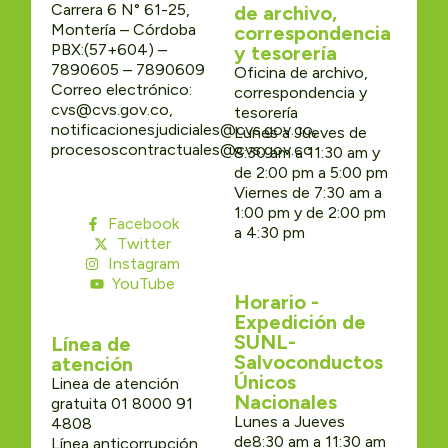
Carrera 6 N° 61-25,
de archivo,
Montería – Córdoba
correspondencia
PBX:(57+604) –
y tesorería
7890605 – 7890609
Oficina de archivo,
Correo electrónico:
correspondencia y
cvs@cvs.gov.co,
tesorería
notificacionesjudiciales@cvs.gov.co,
Lunes a Jueves de
procesoscontractuales@cvs.gov.co
8:30 am a 11:30 am y
de 2:00 pm a 5:00 pm
Viernes de 7:30 am a
1:00 pm y de 2:00 pm
Facebook
a 4:30 pm
Twitter
Instagram
YouTube
Horario -
Expedición de
SUNL-
Línea de
Salvoconductos
atención
Únicos
Linea de atención
Nacionales
gratuita 01 8000 91
Lunes a Jueves
4808
de8:30 am a 11:30 am
Línea anticorrupción