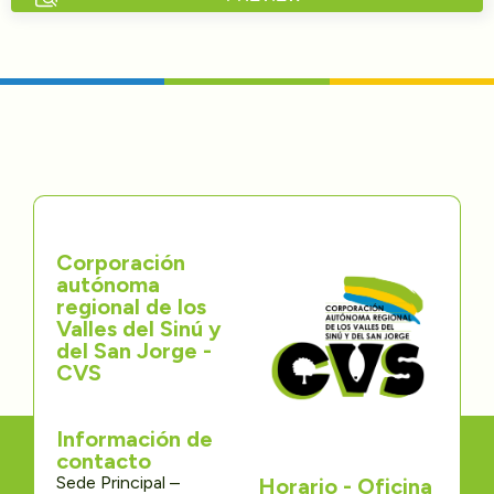
Directorios
Transparencia
Servcio al Ciudadano
Participa
Corporación
Trámites y Servicios
autónoma
regional de los
Contáctenos
Valles del Sinú y
del San Jorge -
CVS
Información de
contacto
Sede Principal –
Horario - Oficina