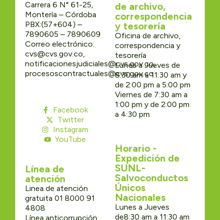
Carrera 6 N° 61-25,
de archivo,
Montería – Córdoba
correspondencia
PBX:(57+604) –
y tesorería
7890605 – 7890609
Oficina de archivo,
Correo electrónico:
correspondencia y
cvs@cvs.gov.co,
tesorería
notificacionesjudiciales@cvs.gov.co,
Lunes a Jueves de
procesoscontractuales@cvs.gov.co
8:30 am a 11:30 am y
de 2:00 pm a 5:00 pm
Viernes de 7:30 am a
1:00 pm y de 2:00 pm
Facebook
a 4:30 pm
Twitter
Instagram
YouTube
Horario -
Expedición de
SUNL-
Línea de
Salvoconductos
atención
Únicos
Linea de atención
Nacionales
gratuita 01 8000 91
Lunes a Jueves
4808
de8:30 am a 11:30 am
Línea anticorrupción