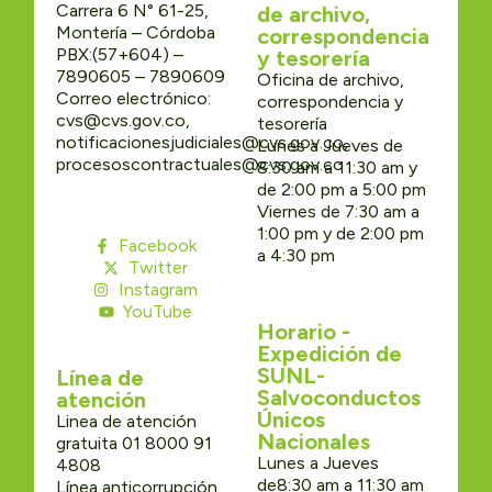
Carrera 6 N° 61-25,
de archivo,
Montería – Córdoba
correspondencia
PBX:(57+604) –
y tesorería
7890605 – 7890609
Oficina de archivo,
Correo electrónico:
correspondencia y
cvs@cvs.gov.co,
tesorería
notificacionesjudiciales@cvs.gov.co,
Lunes a Jueves de
procesoscontractuales@cvs.gov.co
8:30 am a 11:30 am y
de 2:00 pm a 5:00 pm
Viernes de 7:30 am a
1:00 pm y de 2:00 pm
Facebook
a 4:30 pm
Twitter
Instagram
YouTube
Horario -
Expedición de
SUNL-
Línea de
Salvoconductos
atención
Únicos
Linea de atención
Nacionales
gratuita 01 8000 91
Lunes a Jueves
4808
de8:30 am a 11:30 am
Línea anticorrupción