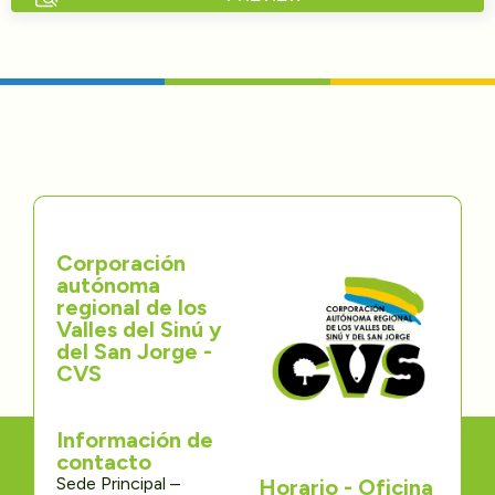
Directorios
Transparencia
Servcio al Ciudadano
Participa
Corporación
Trámites y Servicios
autónoma
regional de los
Contáctenos
Valles del Sinú y
del San Jorge -
CVS
Información de
contacto
Sede Principal –
Horario - Oficina