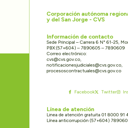
Corporación autónoma regional
y del San Jorge - CVS
Información de contacto
Sede Principal – Carrera 6 N° 61-25, M
PBX:(57+604) – 7890605 – 7890609
Correo electrónico:
cvs@cvs.gov.co,
notificacionesjudiciales@cvs.gov.co,
procesoscontractuales@cvs.gov.co
Facebook
Twitter
In
Línea de atención
Linea de atención gratuita 01 8000 91
Línea anticorrupción (57+604) 78906