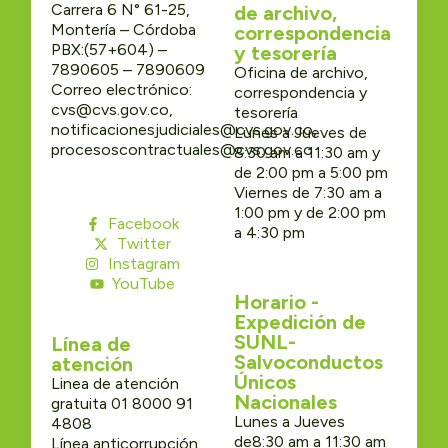
Carrera 6 N° 61-25,
de archivo,
Montería – Córdoba
correspondencia
PBX:(57+604) –
y tesorería
7890605 – 7890609
Oficina de archivo,
Correo electrónico:
correspondencia y
cvs@cvs.gov.co,
tesorería
notificacionesjudiciales@cvs.gov.co,
Lunes a Jueves de
procesoscontractuales@cvs.gov.co
8:30 am a 11:30 am y
de 2:00 pm a 5:00 pm
Viernes de 7:30 am a
1:00 pm y de 2:00 pm
Facebook
a 4:30 pm
Twitter
Instagram
YouTube
Horario -
Expedición de
SUNL-
Línea de
Salvoconductos
atención
Únicos
Linea de atención
Nacionales
gratuita 01 8000 91
Lunes a Jueves
4808
de8:30 am a 11:30 am
Línea anticorrupción