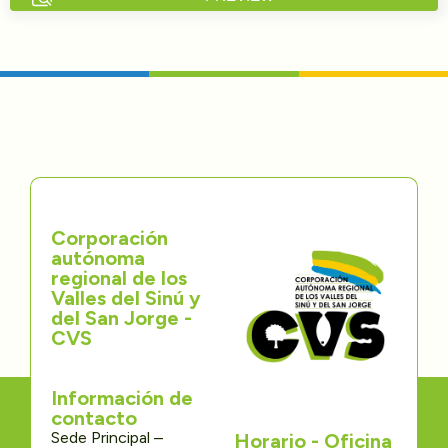
Directorios
Transparencia
Servcio al Ciudadano
Participa
Corporación
Trámites y Servicios
autónoma
regional de los
Contáctenos
Valles del Sinú y
del San Jorge -
CVS
Información de
contacto
Sede Principal –
Horario - Oficina