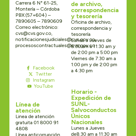
Carrera 6 N° 61-25,
de archivo,
Montería – Córdoba
correspondencia
PBX:(57+604) –
y tesorería
7890605 – 7890609
Oficina de archivo,
Correo electrónico:
correspondencia y
cvs@cvs.gov.co,
tesorería
notificacionesjudiciales@cvs.gov.co,
Lunes a Jueves de
procesoscontractuales@cvs.gov.co
8:30 am a 11:30 am y
de 2:00 pm a 5:00 pm
Viernes de 7:30 am a
1:00 pm y de 2:00 pm
Facebook
a 4:30 pm
Twitter
Instagram
YouTube
Horario -
Expedición de
SUNL-
Línea de
Salvoconductos
atención
Únicos
Linea de atención
Nacionales
gratuita 01 8000 91
Lunes a Jueves
4808
de8:30 am a 11:30 am
Línea anticorrupción