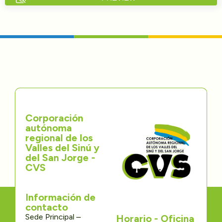
Directorios
Transparencia
Servcio al Ciudadano
Participa
Corporación
Trámites y Servicios
autónoma
regional de los
Contáctenos
Valles del Sinú y
del San Jorge -
CVS
Información de
contacto
Sede Principal –
Horario - Oficina