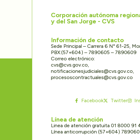
Corporación autónoma regional
y del San Jorge - CVS
Información de contacto
Sede Principal – Carrera 6 N° 61-25, M
PBX:(57+604) – 7890605 – 7890609
Correo electrónico:
cvs@cvs.gov.co,
notificacionesjudiciales@cvs.gov.co,
procesoscontractuales@cvs.gov.co
Facebook
Twitter
In
Línea de atención
Linea de atención gratuita 01 8000 91
Línea anticorrupción (57+604) 78906