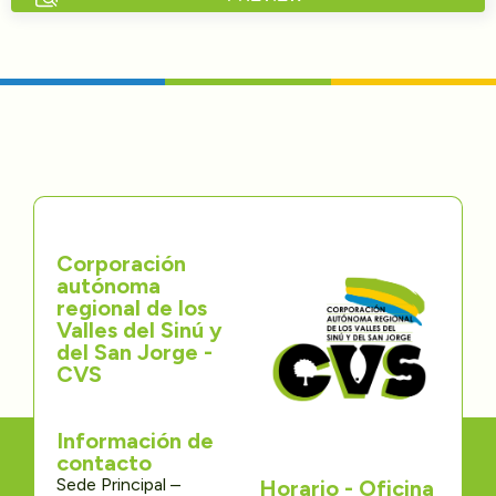
Directorios
Transparencia
Servcio al Ciudadano
Participa
Corporación
Trámites y Servicios
autónoma
regional de los
Contáctenos
Valles del Sinú y
del San Jorge -
CVS
Información de
contacto
Sede Principal –
Horario - Oficina