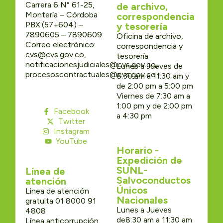
Carrera 6 N° 61-25,
de archivo,
Montería – Córdoba
correspondencia
PBX:(57+604) –
y tesorería
7890605 – 7890609
Oficina de archivo,
Correo electrónico:
correspondencia y
cvs@cvs.gov.co,
tesorería
notificacionesjudiciales@cvs.gov.co,
Lunes a Jueves de
procesoscontractuales@cvs.gov.co
8:30 am a 11:30 am y
de 2:00 pm a 5:00 pm
Viernes de 7:30 am a
1:00 pm y de 2:00 pm
Facebook
a 4:30 pm
Twitter
Instagram
YouTube
Horario -
Expedición de
SUNL-
Línea de
Salvoconductos
atención
Únicos
Linea de atención
Nacionales
gratuita 01 8000 91
Lunes a Jueves
4808
de8:30 am a 11:30 am
Línea anticorrupción