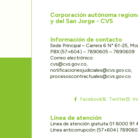
Corporación autónoma regional
y del San Jorge - CVS
Información de contacto
Sede Principal – Carrera 6 N° 61-25, M
PBX:(57+604) – 7890605 – 7890609
Correo electrónico:
cvs@cvs.gov.co,
notificacionesjudiciales@cvs.gov.co,
procesoscontractuales@cvs.gov.co
Facebook
Twitter
In
Línea de atención
Linea de atención gratuita 01 8000 91
Línea anticorrupción (57+604) 78906