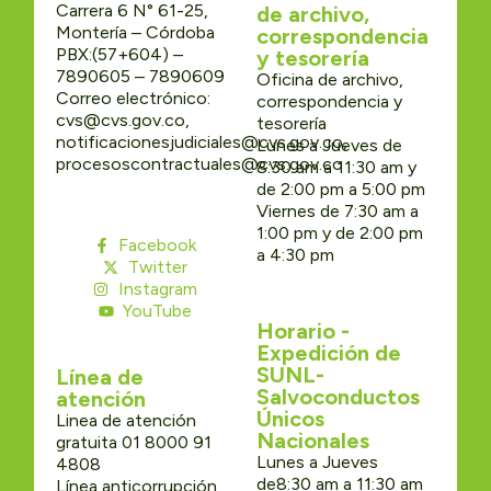
Carrera 6 N° 61-25,
de archivo,
Montería – Córdoba
correspondencia
PBX:(57+604) –
y tesorería
7890605 – 7890609
Oficina de archivo,
Correo electrónico:
correspondencia y
cvs@cvs.gov.co,
tesorería
notificacionesjudiciales@cvs.gov.co,
Lunes a Jueves de
procesoscontractuales@cvs.gov.co
8:30 am a 11:30 am y
de 2:00 pm a 5:00 pm
Viernes de 7:30 am a
1:00 pm y de 2:00 pm
Facebook
a 4:30 pm
Twitter
Instagram
YouTube
Horario -
Expedición de
SUNL-
Línea de
Salvoconductos
atención
Únicos
Linea de atención
Nacionales
gratuita 01 8000 91
Lunes a Jueves
4808
de8:30 am a 11:30 am
Línea anticorrupción