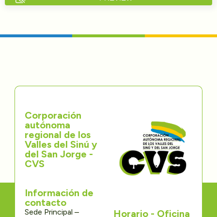
Directorios
Transparencia
Servcio al Ciudadano
Participa
Corporación
Trámites y Servicios
autónoma
regional de los
Contáctenos
Valles del Sinú y
del San Jorge -
CVS
Información de
contacto
Sede Principal –
Horario - Oficina