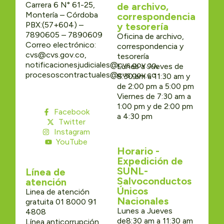
Carrera 6 N° 61-25,
de archivo,
Montería – Córdoba
correspondencia
PBX:(57+604) –
y tesorería
7890605 – 7890609
Oficina de archivo,
Correo electrónico:
correspondencia y
cvs@cvs.gov.co,
tesorería
notificacionesjudiciales@cvs.gov.co,
Lunes a Jueves de
procesoscontractuales@cvs.gov.co
8:30 am a 11:30 am y
de 2:00 pm a 5:00 pm
Viernes de 7:30 am a
1:00 pm y de 2:00 pm
Facebook
a 4:30 pm
Twitter
Instagram
YouTube
Horario -
Expedición de
SUNL-
Línea de
Salvoconductos
atención
Únicos
Linea de atención
Nacionales
gratuita 01 8000 91
Lunes a Jueves
4808
de8:30 am a 11:30 am
Línea anticorrupción