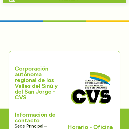
Directorios
Transparencia
Servcio al Ciudadano
Participa
Corporación
Trámites y Servicios
autónoma
regional de los
Contáctenos
Valles del Sinú y
del San Jorge -
CVS
Información de
contacto
Sede Principal –
Horario - Oficina