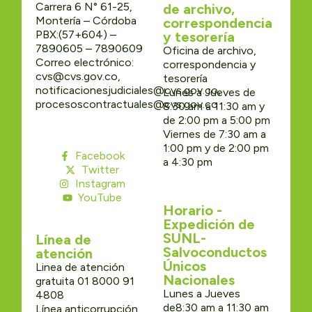
Carrera 6 N° 61-25,
de archivo,
Montería – Córdoba
correspondencia
PBX:(57+604) –
y tesorería
7890605 – 7890609
Oficina de archivo,
Correo electrónico:
correspondencia y
cvs@cvs.gov.co,
tesorería
notificacionesjudiciales@cvs.gov.co,
Lunes a Jueves de
procesoscontractuales@cvs.gov.co
8:30 am a 11:30 am y
de 2:00 pm a 5:00 pm
Viernes de 7:30 am a
1:00 pm y de 2:00 pm
Facebook
a 4:30 pm
Twitter
Instagram
YouTube
Horario -
Expedición de
SUNL-
Línea de
Salvoconductos
atención
Únicos
Linea de atención
Nacionales
gratuita 01 8000 91
Lunes a Jueves
4808
de8:30 am a 11:30 am
Línea anticorrupción