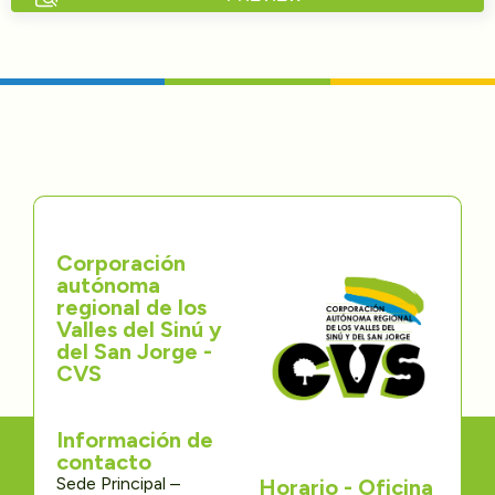
Directorios
Transparencia
Servcio al Ciudadano
Participa
Corporación
Trámites y Servicios
autónoma
regional de los
Contáctenos
Valles del Sinú y
del San Jorge -
CVS
Información de
contacto
Sede Principal –
Horario - Oficina