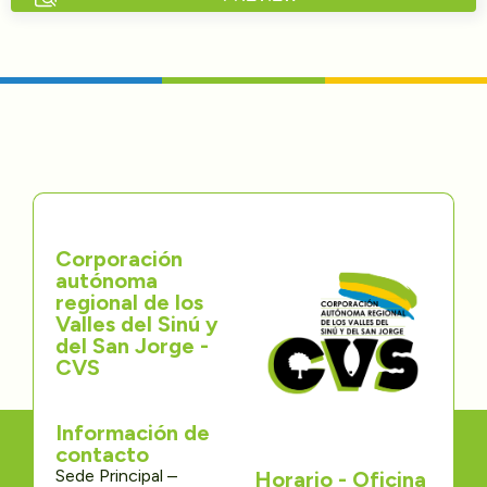
Directorios
Transparencia
Servcio al Ciudadano
Participa
Corporación
Trámites y Servicios
autónoma
regional de los
Contáctenos
Valles del Sinú y
del San Jorge -
CVS
Información de
contacto
Sede Principal –
Horario - Oficina