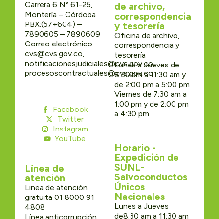
Carrera 6 N° 61-25,
de archivo,
Montería – Córdoba
correspondencia
PBX:(57+604) –
y tesorería
7890605 – 7890609
Oficina de archivo,
Correo electrónico:
correspondencia y
cvs@cvs.gov.co,
tesorería
notificacionesjudiciales@cvs.gov.co,
Lunes a Jueves de
procesoscontractuales@cvs.gov.co
8:30 am a 11:30 am y
de 2:00 pm a 5:00 pm
Viernes de 7:30 am a
1:00 pm y de 2:00 pm
Facebook
a 4:30 pm
Twitter
Instagram
YouTube
Horario -
Expedición de
SUNL-
Línea de
Salvoconductos
atención
Únicos
Linea de atención
Nacionales
gratuita 01 8000 91
Lunes a Jueves
4808
de8:30 am a 11:30 am
Línea anticorrupción