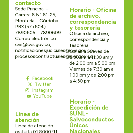
contacto
Sede Principal –
Horario - Oficina
Carrera 6 N° 61-25,
de archivo,
Montería – Córdoba
correspondencia
PBX:(57+604) –
y tesorería
7890605 – 7890609
Oficina de archivo,
Correo electrónico:
correspondencia y
cvs@cvs.gov.co,
tesorería
notificacionesjudiciales@cvs.gov.co,
Lunes a Jueves de
procesoscontractuales@cvs.gov.co
8:30 am a 11:30 am y
de 2:00 pm a 5:00 pm
Viernes de 7:30 am a
1:00 pm y de 2:00 pm
Facebook
a 4:30 pm
Twitter
Instagram
YouTube
Horario -
Expedición de
SUNL-
Línea de
Salvoconductos
atención
Únicos
Linea de atención
Nacionales
gratuita 01 8000 91