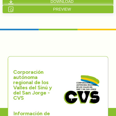
DOWNLOAD
Directorios
PREVIEW
Transparencia
Servcio al Ciudadano
Participa
Trámites y Servicios
Corporación
Contáctenos
autónoma
regional de los
Valles del Sinú y
del San Jorge -
CVS
Información de