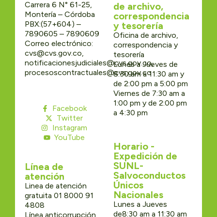
Carrera 6 N° 61-25,
de archivo,
Montería – Córdoba
correspondencia
PBX:(57+604) –
y tesorería
7890605 – 7890609
Oficina de archivo,
Correo electrónico:
correspondencia y
cvs@cvs.gov.co,
tesorería
notificacionesjudiciales@cvs.gov.co,
Lunes a Jueves de
procesoscontractuales@cvs.gov.co
8:30 am a 11:30 am y
de 2:00 pm a 5:00 pm
Viernes de 7:30 am a
1:00 pm y de 2:00 pm
Facebook
a 4:30 pm
Twitter
Instagram
YouTube
Horario -
Expedición de
SUNL-
Línea de
Salvoconductos
atención
Únicos
Linea de atención
Nacionales
gratuita 01 8000 91
Lunes a Jueves
4808
de8:30 am a 11:30 am
Línea anticorrupción