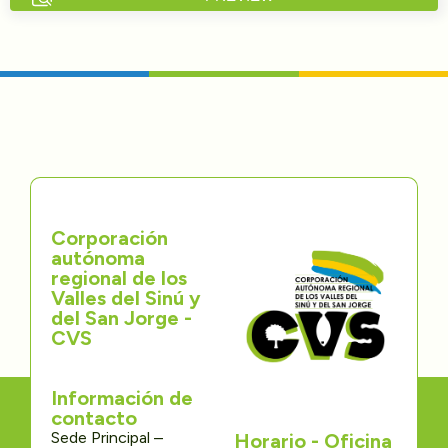
Directorios
Transparencia
Servcio al Ciudadano
Participa
Corporación
Trámites y Servicios
autónoma
regional de los
Contáctenos
Valles del Sinú y
del San Jorge -
CVS
Información de
contacto
Sede Principal –
Horario - Oficina