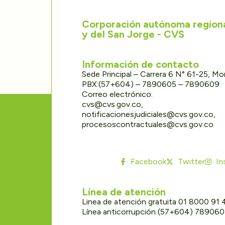
Corporación autónoma regional
y del San Jorge - CVS
Información de contacto
Sede Principal – Carrera 6 N° 61-25, M
PBX:(57+604) – 7890605 – 7890609
Correo electrónico:
cvs@cvs.gov.co,
notificacionesjudiciales@cvs.gov.co,
procesoscontractuales@cvs.gov.co
Facebook
Twitter
In
Línea de atención
Linea de atención gratuita 01 8000 91
Línea anticorrupción (57+604) 78906