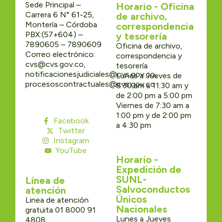
Sede Principal –
Horario - Oficina
Carrera 6 N° 61-25,
de archivo,
Montería – Córdoba
correspondencia
PBX:(57+604) –
y tesorería
7890605 – 7890609
Oficina de archivo,
Correo electrónico:
correspondencia y
cvs@cvs.gov.co,
tesorería
notificacionesjudiciales@cvs.gov.co,
Lunes a Jueves de
procesoscontractuales@cvs.gov.co
8:30 am a 11:30 am y
de 2:00 pm a 5:00 pm
Viernes de 7:30 am a
1:00 pm y de 2:00 pm
Facebook
a 4:30 pm
Twitter
Instagram
YouTube
Horario -
Expedición de
SUNL-
Línea de
Salvoconductos
atención
Únicos
Linea de atención
Nacionales
gratuita 01 8000 91
Lunes a Jueves
4808