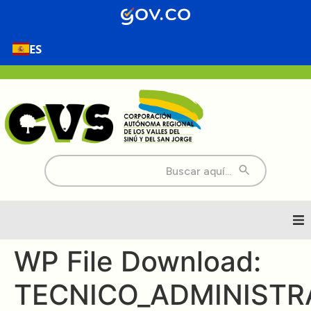
contenido
ES
Buscar:
Inicio
WP File Download:
TECNICO_ADMINISTRA
Nosotros