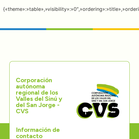
Directorios
{«theme»:»table»,»visibility»:»0″,»ordering»:»title»,»o
Transparencia
Servcio al Ciudadano
Participa
Trámites y Servicios
Corporación
autónoma
Contáctenos
regional de los
Valles del Sinú y
del San Jorge -
CVS
Información de
contacto