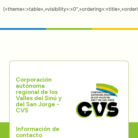
Directorios
{«theme»:»table»,»visibility»:»0″,»ordering»:»title»,»o
Transparencia
Servcio al Ciudadano
Participa
Trámites y Servicios
Corporación
autónoma
Contáctenos
regional de los
Valles del Sinú y
del San Jorge -
CVS
Información de
contacto