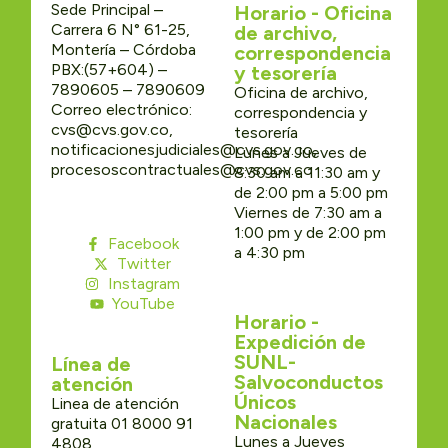
Sede Principal –
Horario - Oficina
Carrera 6 N° 61-25,
de archivo,
Montería – Córdoba
correspondencia
PBX:(57+604) –
y tesorería
7890605 – 7890609
Oficina de archivo,
Correo electrónico:
correspondencia y
cvs@cvs.gov.co,
tesorería
notificacionesjudiciales@cvs.gov.co,
Lunes a Jueves de
procesoscontractuales@cvs.gov.co
8:30 am a 11:30 am y
de 2:00 pm a 5:00 pm
Viernes de 7:30 am a
1:00 pm y de 2:00 pm
Facebook
a 4:30 pm
Twitter
Instagram
YouTube
Horario -
Expedición de
SUNL-
Línea de
Salvoconductos
atención
Únicos
Linea de atención
Nacionales
gratuita 01 8000 91
Lunes a Jueves
4808