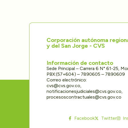
Corporación autónoma regional
y del San Jorge - CVS
Información de contacto
Sede Principal – Carrera 6 N° 61-25, M
PBX:(57+604) – 7890605 – 7890609
Correo electrónico:
cvs@cvs.gov.co,
notificacionesjudiciales@cvs.gov.co,
procesoscontractuales@cvs.gov.co
Facebook
Twitter
In