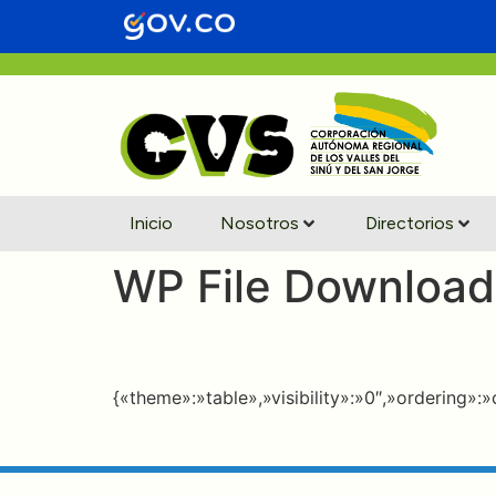
contenido
Inicio
Nosotros
Directorios
WP File Download
{«theme»:»table»,»visibility»:»0″,»ordering