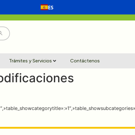
ES
Trámites y Servicios
Contáctenos
 Modificaciones
:»0″,»table_showcategorytitle»:»1″,»table_showsubcategori