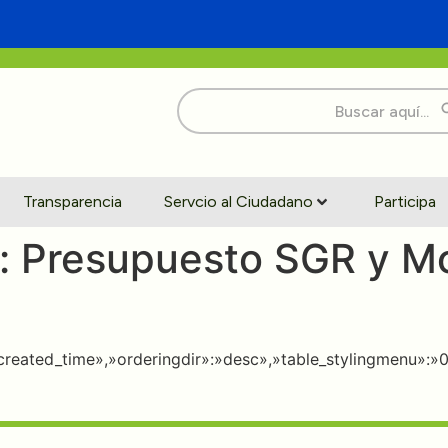
Buscar:
Transparencia
Servcio al Ciudadano
Participa
:
Presupuesto SGR y
»:»created_time»,»orderingdir»:»desc»,»table_stylingmenu»