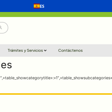
ES
Trámites y Servicios
Contáctenos
les
:»0″,»table_showcategorytitle»:»1″,»table_showsubcategori