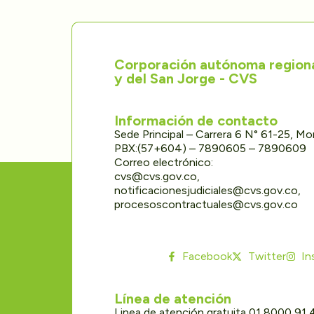
Corporación autónoma regional
y del San Jorge - CVS
Información de contacto
Sede Principal – Carrera 6 N° 61-25, M
PBX:(57+604) – 7890605 – 7890609
Correo electrónico:
cvs@cvs.gov.co,
notificacionesjudiciales@cvs.gov.co,
procesoscontractuales@cvs.gov.co
Facebook
Twitter
In
Línea de atención
Linea de atención gratuita 01 8000 91