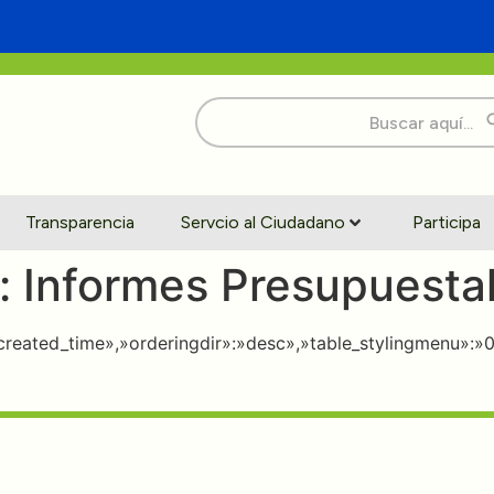
Buscar:
Transparencia
Servcio al Ciudadano
Participa
:
Informes Presupuesta
»:»created_time»,»orderingdir»:»desc»,»table_stylingmenu»