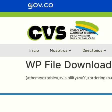
contenido
Inicio
Nosotros
Directorios
WP File Download
{«theme»:»table»,»visibility»:»0″,»ordering