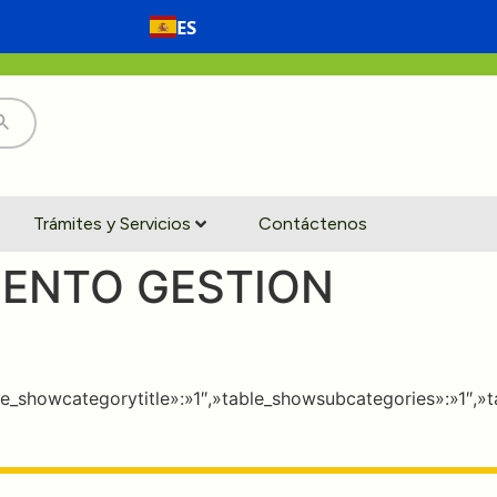
ES
Trámites y Servicios
Contáctenos
IENTO GESTION
table_showcategorytitle»:»1″,»table_showsubcategories»:»1