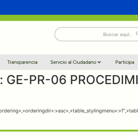
Buscar:
Transparencia
Servcio al Ciudadano
Participa
:
GE-PR-06 PROCEDIM
:»ordering»,»orderingdir»:»asc»,»table_stylingmenu»:»1″,»