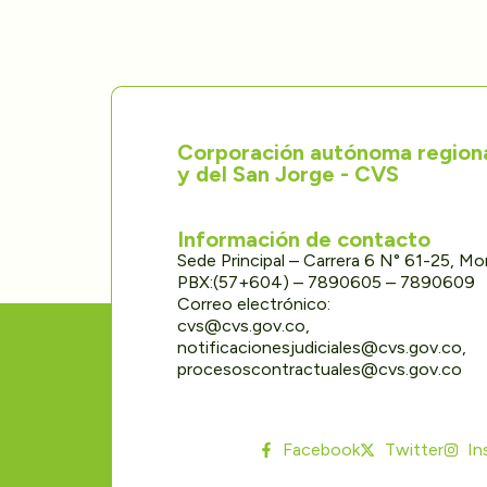
Corporación autónoma regional
y del San Jorge - CVS
Información de contacto
Sede Principal – Carrera 6 N° 61-25, M
PBX:(57+604) – 7890605 – 7890609
Correo electrónico:
cvs@cvs.gov.co,
notificacionesjudiciales@cvs.gov.co,
procesoscontractuales@cvs.gov.co
Facebook
Twitter
In