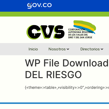
contenido
Inicio
Nosotros
Directorios
WP File Download
DEL RIESGO
{«theme»:»table»,»visibility»:»0″,»ordering»