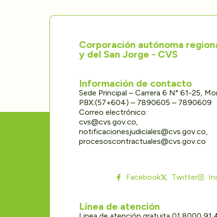
Corporación autónoma regional
y del San Jorge - CVS
Información de contacto
Sede Principal – Carrera 6 N° 61-25, M
PBX:(57+604) – 7890605 – 7890609
Correo electrónico:
cvs@cvs.gov.co,
notificacionesjudiciales@cvs.gov.co,
procesoscontractuales@cvs.gov.co
Facebook
Twitter
In
Línea de atención
Linea de atención gratuita 01 8000 91