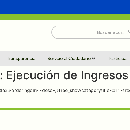
Buscar:
Transparencia
Servcio al Ciudadano
Participa
:
Ejecución de Ingresos
»title»,»orderingdir»:»desc»,»tree_showcategorytitle»:»1″