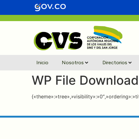
contenido
Inicio
Nosotros
Directorios
WP File Download
{«theme»:»tree»,»visibility»:»0″,»ordering»: