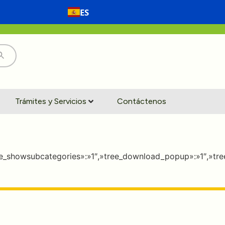
ES
Trámites y Servicios
Contáctenos
,»tree_showsubcategories»:»1″,»tree_download_popup»:»1″,»