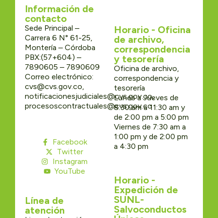
Información de
contacto
Sede Principal –
Horario - Oficina
Carrera 6 N° 61-25,
de archivo,
Montería – Córdoba
correspondencia
PBX:(57+604) –
y tesorería
7890605 – 7890609
Oficina de archivo,
Correo electrónico:
correspondencia y
cvs@cvs.gov.co,
tesorería
notificacionesjudiciales@cvs.gov.co,
Lunes a Jueves de
procesoscontractuales@cvs.gov.co
8:30 am a 11:30 am y
de 2:00 pm a 5:00 pm
Viernes de 7:30 am a
1:00 pm y de 2:00 pm
Facebook
a 4:30 pm
Twitter
Instagram
YouTube
Horario -
Expedición de
SUNL-
Línea de
Salvoconductos
atención