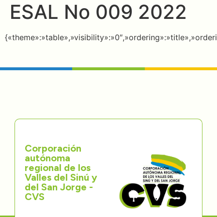
ESAL No 009 2022
Directorios
Transparencia
{«theme»:»table»,»visibility»:»0″,»ordering»:»title»,»o
Servcio al Ciudadano
Participa
Trámites y Servicios
Contáctenos
Corporación
autónoma
regional de los
Valles del Sinú y
del San Jorge -
CVS