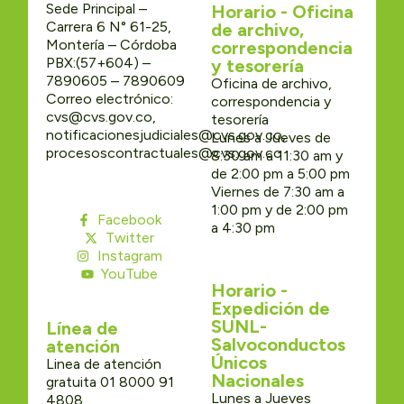
Sede Principal –
Horario - Oficina
Carrera 6 N° 61-25,
de archivo,
Montería – Córdoba
correspondencia
PBX:(57+604) –
y tesorería
7890605 – 7890609
Oficina de archivo,
Correo electrónico:
correspondencia y
cvs@cvs.gov.co,
tesorería
notificacionesjudiciales@cvs.gov.co,
Lunes a Jueves de
procesoscontractuales@cvs.gov.co
8:30 am a 11:30 am y
de 2:00 pm a 5:00 pm
Viernes de 7:30 am a
1:00 pm y de 2:00 pm
Facebook
a 4:30 pm
Twitter
Instagram
YouTube
Horario -
Expedición de
SUNL-
Línea de
Salvoconductos
atención
Únicos
Linea de atención
Nacionales
gratuita 01 8000 91
Lunes a Jueves
4808