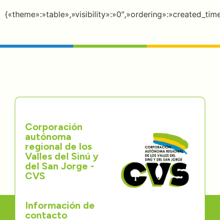
Directorios
{«theme»:»table»,»visibility»:»0″,»ordering»:»created_t
Transparencia
Servcio al Ciudadano
Participa
Trámites y Servicios
Corporación
autónoma
Contáctenos
regional de los
Valles del Sinú y
del San Jorge -
CVS
Información de
contacto