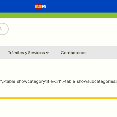
ES
Trámites y Servicios
Contáctenos
»0″,»table_showcategorytitle»:»1″,»table_showsubcategorie