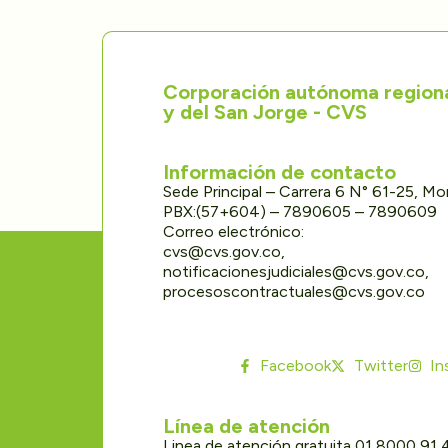
Corporación autónoma regional
y del San Jorge - CVS
Información de contacto
Sede Principal – Carrera 6 N° 61-25, M
PBX:(57+604) – 7890605 – 7890609
Correo electrónico:
cvs@cvs.gov.co,
notificacionesjudiciales@cvs.gov.co,
procesoscontractuales@cvs.gov.co
Facebook
Twitter
In
Línea de atención
Linea de atención gratuita 01 8000 91