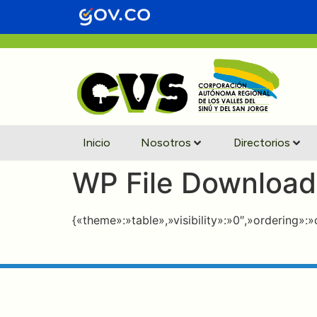
contenido
Inicio
Nosotros
Directorios
WP File Download
{«theme»:»table»,»visibility»:»0″,»ordering»