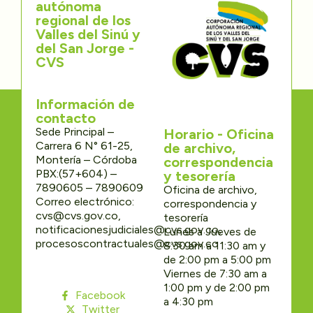
autónoma
regional de los
Valles del Sinú y
del San Jorge -
CVS
Información de
contacto
Sede Principal –
Horario - Oficina
Carrera 6 N° 61-25,
de archivo,
Montería – Córdoba
correspondencia
PBX:(57+604) –
y tesorería
7890605 – 7890609
Oficina de archivo,
Correo electrónico:
correspondencia y
cvs@cvs.gov.co,
tesorería
notificacionesjudiciales@cvs.gov.co,
Lunes a Jueves de
procesoscontractuales@cvs.gov.co
8:30 am a 11:30 am y
de 2:00 pm a 5:00 pm
Viernes de 7:30 am a
1:00 pm y de 2:00 pm
Facebook
a 4:30 pm
Twitter