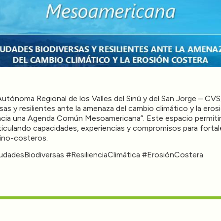
 Autónoma Regional de los Valles del Sinú y del San Jorge – CV
as y resilientes ante la amenaza del cambio climático y la ero
cia una Agenda Común Mesoamericana”. Este espacio permitirá 
iculando capacidades, experiencias y compromisos para fortalece
arino-costeros.
adesBiodiversas #ResilienciaClimática #ErosiónCostera