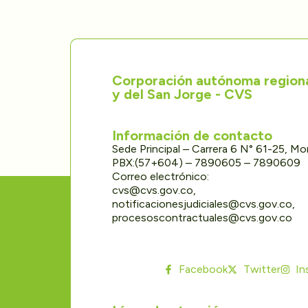
Corporación autónoma regional
y del San Jorge - CVS
Información de contacto
Sede Principal – Carrera 6 N° 61-25, M
PBX:(57+604) – 7890605 – 7890609
Correo electrónico:
cvs@cvs.gov.co,
notificacionesjudiciales@cvs.gov.co,
procesoscontractuales@cvs.gov.co
Facebook
Twitter
In