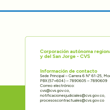
Corporación autónoma regional
y del San Jorge - CVS
Información de contacto
Sede Principal – Carrera 6 N° 61-25, M
PBX:(57+604) – 7890605 – 7890609
Correo electrónico:
cvs@cvs.gov.co,
notificacionesjudiciales@cvs.gov.co,
procesoscontractuales@cvs.gov.co